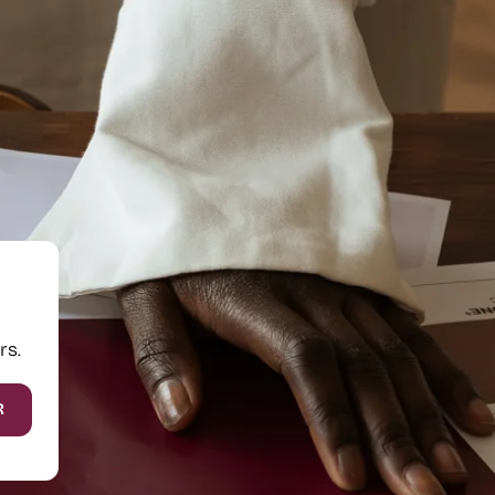
rs.
R